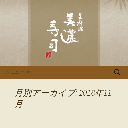
多治見、土岐の寿司・和食「美濃寿
司」のブログです
多治見、土岐の寿司・和食「美
濃寿司」のブログ
コンテンツへ移動
検
メニュー
索:
月別アーカイブ: 2018年11
月