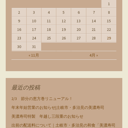
1
2
3
4
5
6
7
8
9
10
11
12
13
14
15
16
17
18
19
20
21
22
23
24
25
26
27
28
29
30
31
« 11月
4月 »
最近の投稿
2/3 節分の恵方巻リニューアル！
年末年始営業のお知らせ|土岐市・多治見の美濃寿司
美濃寿司特製 年越し三段重のお知らせ
出前の配送料について｜土岐市・多治見の和食「美濃寿司