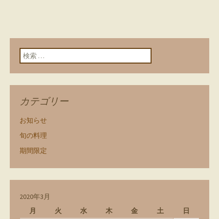
検索:
カテゴリー
お知らせ
旬の料理
期間限定
2020年3月
月
火
水
木
金
土
日