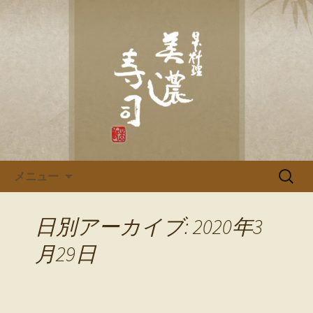
多治見、土岐の寿司・和食「美濃寿
司」のブログです
多治見、土岐の寿司・和食「美
濃寿司」のブログ
コンテンツへ移動
検
メニュー
索:
日別アーカイブ: 2020年3
月29日