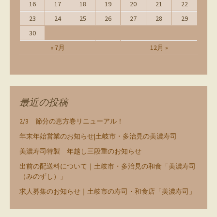
16
17
18
19
20
21
22
23
24
25
26
27
28
29
30
« 7月
12月 »
最近の投稿
2/3 節分の恵方巻リニューアル！
年末年始営業のお知らせ|土岐市・多治見の美濃寿司
美濃寿司特製 年越し三段重のお知らせ
出前の配送料について｜土岐市・多治見の和食「美濃寿司
（みのずし）」
求人募集のお知らせ｜土岐市の寿司・和食店「美濃寿司」