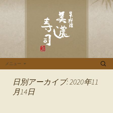
多治見、土岐の寿司・和食「美濃寿
司」のブログです
多治見、土岐の寿司・和食「美
濃寿司」のブログ
コンテンツへ移動
検
メニュー
索:
日別アーカイブ: 2020年11
月14日