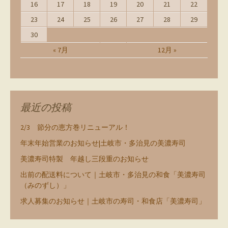
16
17
18
19
20
21
22
23
24
25
26
27
28
29
30
« 7月
12月 »
最近の投稿
2/3 節分の恵方巻リニューアル！
年末年始営業のお知らせ|土岐市・多治見の美濃寿司
美濃寿司特製 年越し三段重のお知らせ
出前の配送料について｜土岐市・多治見の和食「美濃寿司
（みのずし）」
求人募集のお知らせ｜土岐市の寿司・和食店「美濃寿司」