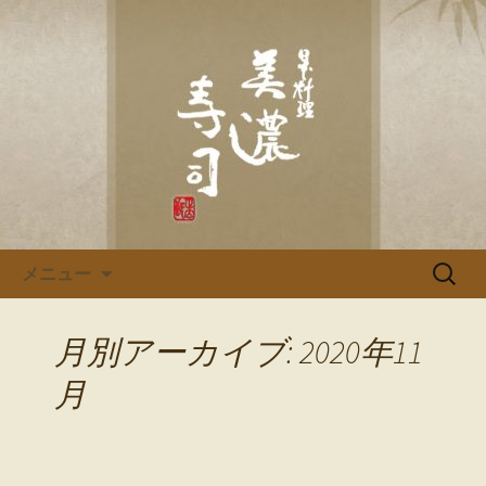
多治見、土岐の寿司・和食「美濃寿
司」のブログです
多治見、土岐の寿司・和食「美
濃寿司」のブログ
コンテンツへ移動
検
メニュー
索:
月別アーカイブ: 2020年11
月