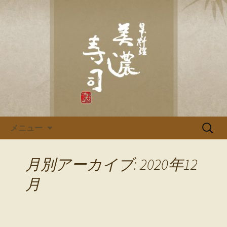
多治見、土岐の寿司・和食「美濃寿
司」のブログです
多治見、土岐の寿司・和食「美
濃寿司」のブログ
コンテンツへ移動
検
メニュー
索:
月別アーカイブ: 2020年12
月