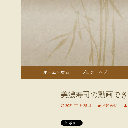
多治見、土岐の寿司・和食
多治見、
のブログ
コンテンツへ移動
ホームへ戻る
ブログトップ
美濃寿司の動画で
2021年1月29日
お知らせ