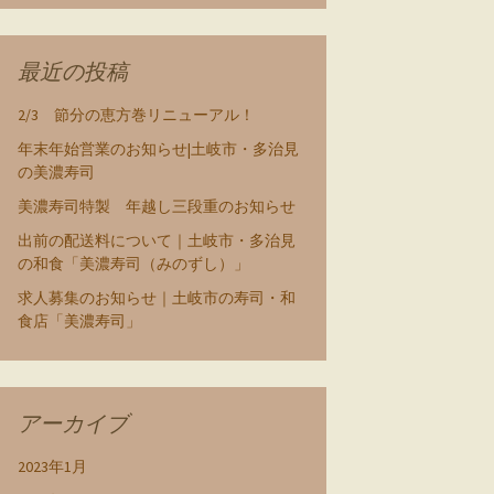
最近の投稿
2/3 節分の恵方巻リニューアル！
年末年始営業のお知らせ|土岐市・多治見
の美濃寿司
美濃寿司特製 年越し三段重のお知らせ
出前の配送料について｜土岐市・多治見
の和食「美濃寿司（みのずし）」
求人募集のお知らせ｜土岐市の寿司・和
食店「美濃寿司」
アーカイブ
2023年1月