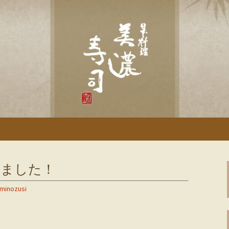
「美濃寿司」のブログです
土岐の寿司・和食
きました！
minozusi