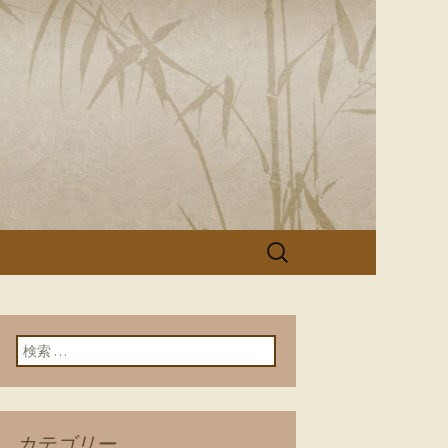
「美濃寿司」
検
索:
検索:
カテゴリー