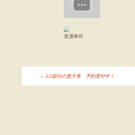
美濃寿司
←
2/2節分の恵方巻 予約受付中！
投稿ナビゲーシ