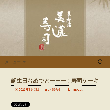
多治見、土岐の寿司・和食「美濃寿
司」のブログです
多治見、土岐の寿司・和食「美
濃寿司」のブログ
コンテンツへ移動
検
メニュー
索:
誕生日おめでとーーー！寿司ケーキ
2021年8月3日
お知らせ
minozusi