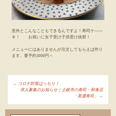
意外とこんなこともできるんですよ！寿司ケ――
キ！ お祝いに女子受け子供受け抜群！
メニューにはありませんが注文してもらえば作り
ます。要予約3000円～
←
コロナ対策ばっちり！
投稿ナビゲーショ
求人募集のお知らせ｜土岐市の寿司・和食店
「美濃寿司」
→
ン