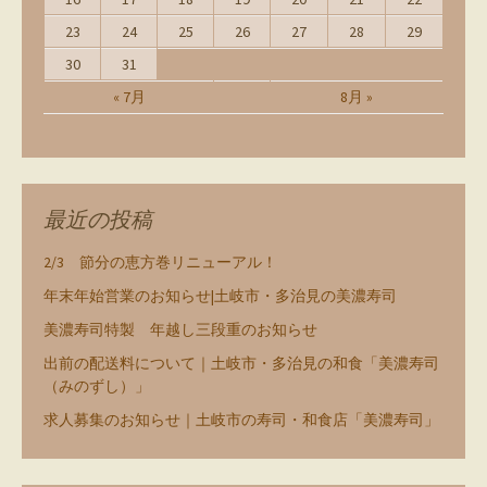
23
24
25
26
27
28
29
30
31
« 7月
8月 »
最近の投稿
2/3 節分の恵方巻リニューアル！
年末年始営業のお知らせ|土岐市・多治見の美濃寿司
美濃寿司特製 年越し三段重のお知らせ
出前の配送料について｜土岐市・多治見の和食「美濃寿司
（みのずし）」
求人募集のお知らせ｜土岐市の寿司・和食店「美濃寿司」