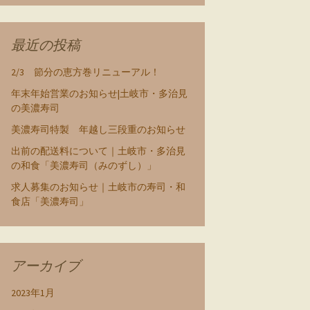
最近の投稿
2/3 節分の恵方巻リニューアル！
年末年始営業のお知らせ|土岐市・多治見
の美濃寿司
美濃寿司特製 年越し三段重のお知らせ
出前の配送料について｜土岐市・多治見
の和食「美濃寿司（みのずし）」
求人募集のお知らせ｜土岐市の寿司・和
食店「美濃寿司」
アーカイブ
2023年1月