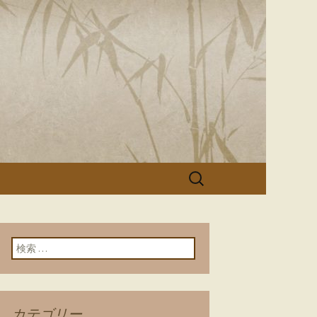
「美濃寿司」
検
索:
検索:
カテゴリー