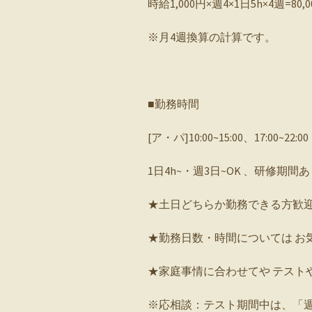
時給1,000円×週4×1日5h×4週=80,
※月4週換算の計算です。
■勤務時間
[ア・パ]10:00~15:00、17:00~22:00
1日4h~・週3日~OK 、研修期間あ
★土日どちらか勤務できる方歓
★勤務日数・時間については お
★家庭事情に合わせてや テスト
※応相談：
テスト期間中は、「週