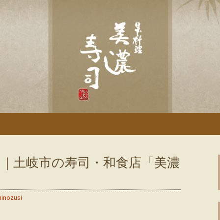
「美濃寿司」のブログです
土岐の寿司・和食
｜土岐市の寿司・和食店「美濃
inozusi