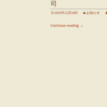
司
2022年12月24日
お知らせ
Continue reading
→