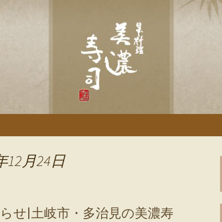
「美濃寿司」のブログです
土岐の寿司・和食
年12月24日
らせ|土岐市・多治見の美濃寿