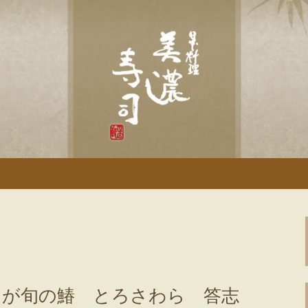
「美濃寿司」のブログです
土岐の寿司・和食
らが旬の鰆 とろさわら 答志