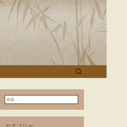
「美濃寿司」
検
索:
検索:
カテゴリー