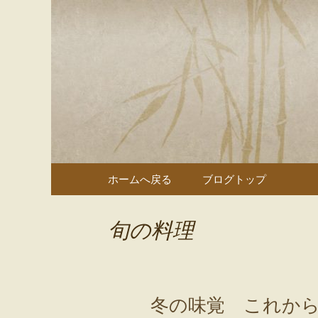
多治見、土岐の寿司・和食
多治見、
のブログ
コンテンツへ移動
ホームへ戻る
ブログトップ
旬の料理
冬の味覚 これか