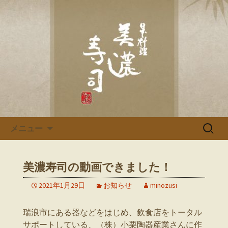
多治見、土岐の寿司・和食「美濃寿
司」のブログです
多治見、土岐の寿司・和食「美
濃寿司」のブログ
コンテンツへ移動
検
メニュー
索:
美濃寿司の動画できました！
2021年1月29日
お知らせ
minozusi
瑞浪市にある器などをはじめ、飲食店をトータル
サポートしている、（株）小栗陶器産業さんに作