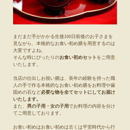
まだまだ手がかかる生後100日前後のお子さまを
見ながら、本格的なお食い初め膳を用意するのは
大変ですよね。
そんな時にぴったりの
お食い初めセット
をご用意
いたします。
当店の仕出しお祝い膳は、長年の経験を持った職
人の手で作る本格的なお食い初め膳をお料理や歯
固めの石など
必要な物を全てセットにしてお届け
いたします。
また、
男の子用・女の子用
でお料理の内容を分け
てご用意しております。
お食い初めはお食い初めは古くは平安時代から行