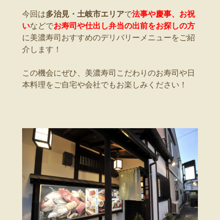
今回は
多治見・土岐市エリア
で
法事や慶事、お祝
い
などで
お寿司や仕出し弁当の出前をお探しの方
に美濃寿司おすすめのデリバリーメニューをご紹
介します！
この機会にぜひ、美濃寿司こだわりのお寿司や日
本料理をご自宅や会社でもお楽しみください！