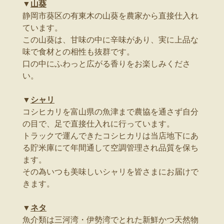
▼
山葵
静岡市葵区の有東木の山葵を農家から直接仕入れ
ています。
この山葵は、甘味の中に辛味があり、実に上品な
味で食材との相性も抜群です。
口の中にふわっと広がる香りをお楽しみくださ
い。
▼
シャリ
コシヒカリを富山県の魚津まで農協を通さず自分
の目で、足で直接仕入れに行っています。
トラックで運んできたコシヒカリは当店地下にあ
る貯米庫にて年間通して空調管理され品質を保ち
ます。
その為いつも美味しいシャリを皆さまにお届けで
きます。
▼
ネタ
魚介類は三河湾・伊勢湾でとれた新鮮かつ天然物