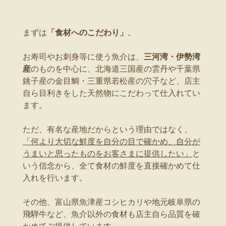
まずは
「食材へのこだわり」
。
お寿司やお刺身等に使う魚介は、
三河湾・伊勢湾
産
のものを中心に、北海道三国産の雲丹や千葉県
銚子産の金目鯛・三重県若松産の穴子など、店主
自ら目利きをした天然物にこだわって仕入れてい
ます。
ただ、有名な産地だからという理由ではなく、
「何より大切な鮮度を自分の目で確かめ、自分が
うまいと思ったものをお客さまに提供したい」
と
いう信念から、全て食材の鮮度を直接確かめて仕
入れを行います。
その他、富山県魚津産コシヒカリや地元岐阜県の
飛騨牛など、魚介以外の食材も店主自ら品質を確
かめてご提供しています。