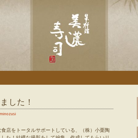
「美濃寿司」のブログです
土岐の寿司・和食
きました！
minozusi
飲食店をトータルサポートしている、（株）小栗陶
ました！結構な撮影をして編集、作成してもらいリ