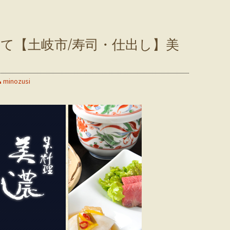
て【土岐市/寿司・仕出し】美
minozusi