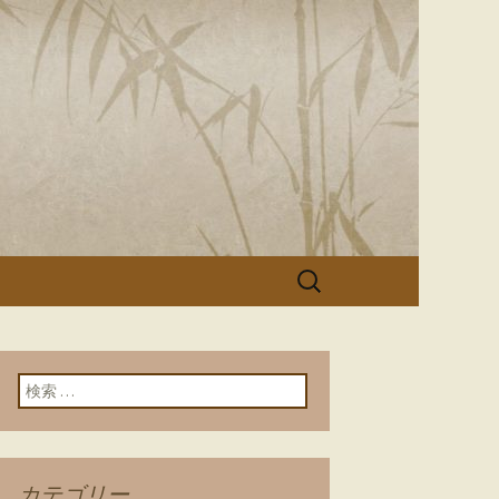
「美濃寿司」
検
索:
検索:
カテゴリー