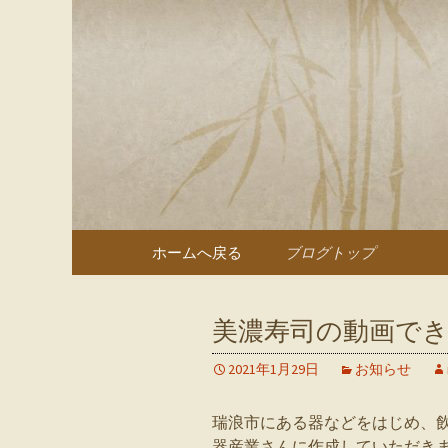
多治見、土岐の寿司・和食
多治見、
のブログ
コンテンツへ移動
ホームへ戻る
ブログトップ
美濃寿司の動画で
2021年1月29日
お知らせ
瑞浪市にある器などをはじめ、
器産業さんに作成していただき