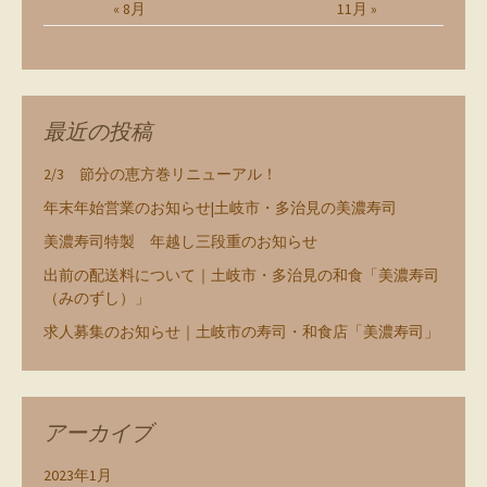
« 8月
11月 »
最近の投稿
2/3 節分の恵方巻リニューアル！
年末年始営業のお知らせ|土岐市・多治見の美濃寿司
美濃寿司特製 年越し三段重のお知らせ
出前の配送料について｜土岐市・多治見の和食「美濃寿司
（みのずし）」
求人募集のお知らせ｜土岐市の寿司・和食店「美濃寿司」
アーカイブ
2023年1月