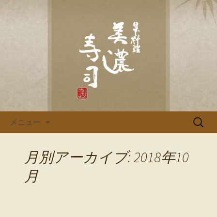
多治見、土岐の寿司・和食「美濃寿
司」のブログです
多治見、土岐の寿司・和食「美
濃寿司」のブログ
コンテンツへ移動
検
メニュー
索:
月別アーカイブ: 2018年10
月